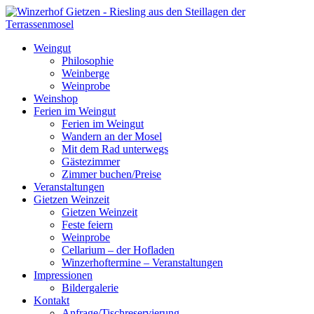
Weingut
Philosophie
Weinberge
Weinprobe
Weinshop
Ferien im Weingut
Ferien im Weingut
Wandern an der Mosel
Mit dem Rad unterwegs
Gästezimmer
Zimmer buchen/Preise
Veranstaltungen
Gietzen Weinzeit
Gietzen Weinzeit
Feste feiern
Weinprobe
Cellarium – der Hofladen
Winzerhoftermine – Veranstaltungen
Impressionen
Bildergalerie
Kontakt
Anfrage/Tischreservierung