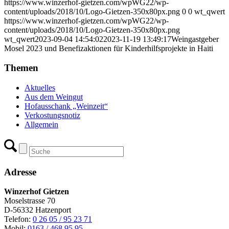
https://www.winzerhof-gietzen.com/wpWG22/wp-
content/uploads/2018/10/Logo-Gietzen-350x80px.png
0
0
wt_qwert
https://www.winzerhof-gietzen.com/wpWG22/wp-
content/uploads/2018/10/Logo-Gietzen-350x80px.png
wt_qwert
2023-09-04 14:54:02
2023-11-19 13:49:17
Weingastgeber
Mosel 2023 und Benefizaktionen für Kinderhilfsprojekte in Haiti
Themen
Aktuelles
Aus dem Weingut
Hofausschank „Weinzeit“
Verkostungsnotiz
Allgemein
Adresse
Winzerhof Gietzen
Moselstrasse 70
D-56332 Hatzenport
Telefon:
0 26 05 / 95 23 71
Mobil:
0163 / 468 95 95