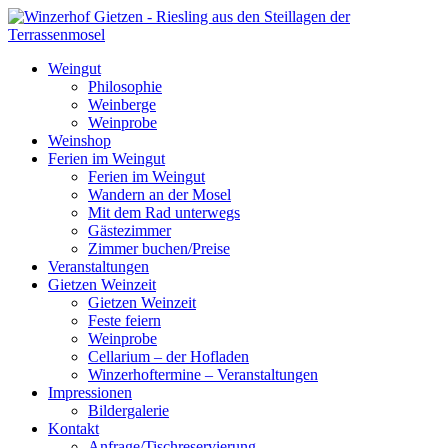
Weingut
Philosophie
Weinberge
Weinprobe
Weinshop
Ferien im Weingut
Ferien im Weingut
Wandern an der Mosel
Mit dem Rad unterwegs
Gästezimmer
Zimmer buchen/Preise
Veranstaltungen
Gietzen Weinzeit
Gietzen Weinzeit
Feste feiern
Weinprobe
Cellarium – der Hofladen
Winzerhoftermine – Veranstaltungen
Impressionen
Bildergalerie
Kontakt
Anfrage/Tischreservierung