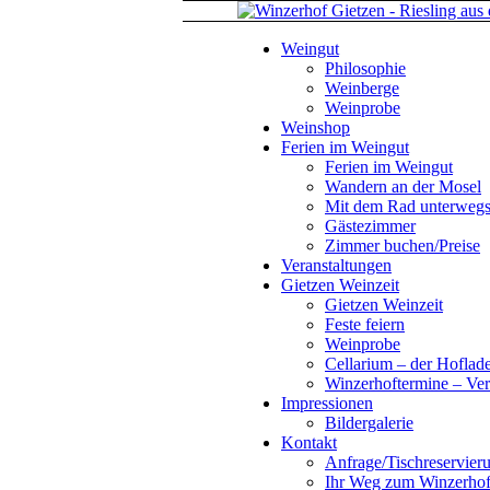
Weingut
Philosophie
Weinberge
Weinprobe
Weinshop
Ferien im Weingut
Ferien im Weingut
Wandern an der Mosel
Mit dem Rad unterweg
Gästezimmer
Zimmer buchen/Preise
Veranstaltungen
Gietzen Weinzeit
Gietzen Weinzeit
Feste feiern
Weinprobe
Cellarium – der Hoflad
Winzerhoftermine – Ver
Impressionen
Bildergalerie
Kontakt
Anfrage/Tischreservier
Ihr Weg zum Winzerho