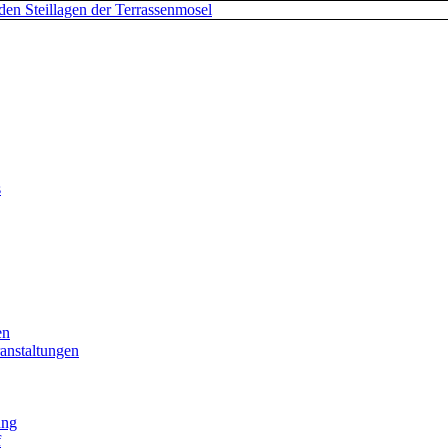
s
en
anstaltungen
ung
f