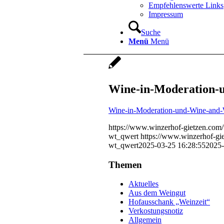
Empfehlenswerte Links
Impressum
Suche
Menü
Menü
Wine-in-Moderation-
Wine-in-Moderation-und-Wine-and-
https://www.winzerhof-gietzen.co
wt_qwert
https://www.winzerhof-g
wt_qwert
2025-03-25 16:28:55
2025-
Themen
Aktuelles
Aus dem Weingut
Hofausschank „Weinzeit“
Verkostungsnotiz
Allgemein