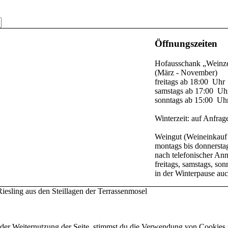
Öffnungszeiten
Hofausschank „Weinze
(März - November)
freitags ab 18:00 Uhr
samstags ab 17:00 Uh
sonntags ab 15:00 Uh
Winterzeit: auf Anfrag
Weingut (Weineinkauf
montags bis donnersta
nach telefonischer A
freitags, samstags, s
in der Winterpause a
iesling aus den Steillagen der Terrassenmosel
 der Weiternutzung der Seite, stimmst du die Verwendung von Cookies 