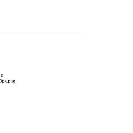
0
80px.png