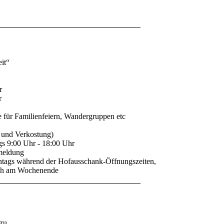
it“
r
r
e für Familienfeiern, Wandergruppen etc
 und Verkostung)
gs 9:00 Uhr - 18:00 Uhr
nmeldung
onntags während der Hofausschank-Öffnungszeiten,
uch am Wochenende
zu.