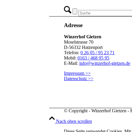
Adresse
Winzerhof Gietzen
Moselstrasse 70
D-56332 Hatzenport
Telefon:
0 26 05 / 95 23 71
Mobil:
0163 / 468 95 95
E-Mail:
info@winzerhof-gietzen.de
Impressum >>
Datenschutz >>
© Copyright - Winzerhof Gietzen - R
Nach oben scrollen
Diese Seite verwendet Cookies. Mit