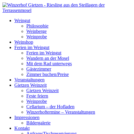
Weingut
Philosophie
Weinberge
Weinprobe
Weinshop
Ferien im Weingut
Ferien im Weingut
Wandern an der Mosel
Mit dem Rad unterwegs
Gästezimmer
Zimmer buchen/Preise
Veranstaltungen
Gietzen Weinzeit
Gietzen Weinzeit
Feste feiern
Weinprobe
Cellarium – der Hofladen
Winzerhoftermine – Veranstaltungen
Impressionen
Bildergalerie
Kontakt
Anfrage/Tischreservierung